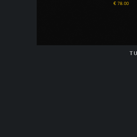
€ 78.00
T