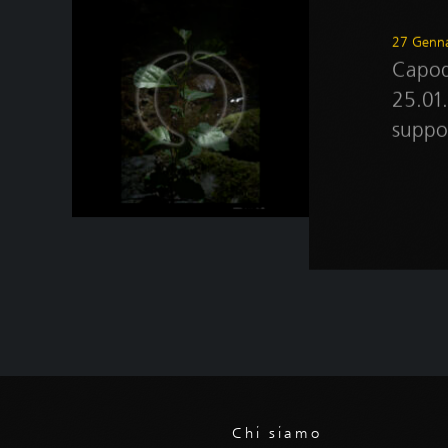
27 Genn
Capod
25.01
suppo