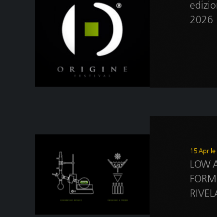
edizi
2026
15 April
LOW A
FORM
RIVEL