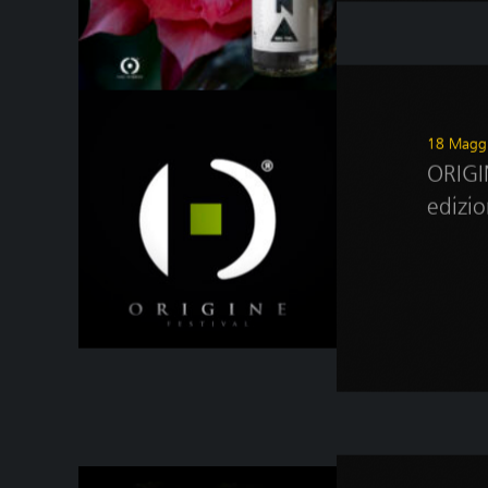
18 Magg
ORIGI
edizi