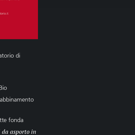
torio di
Bio
n abbinamento
tte fonda
i da asporto in