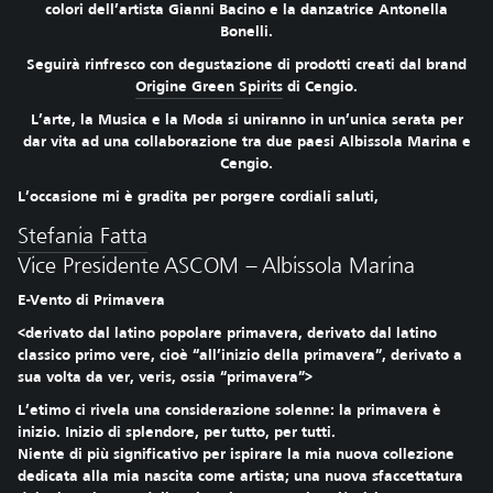
colori dell’artista Gianni Bacino e la danzatrice Antonella
Bonelli.
Seguirà rinfresco con degustazione di prodotti creati dal brand
Origine Green Spirits
di Cengio.
L’arte, la Musica e la Moda si uniranno in un’unica serata per
dar vita ad una collaborazione tra due paesi Albissola Marina e
Cengio.
L’occasione mi è gradita per porgere cordiali saluti,
Stefania Fatta
Vice Presidente ASCOM – Albissola Marina
E-Vento di Primavera
<derivato dal latino popolare primavera, derivato dal latino
classico primo vere, cioè “all’inizio della primavera”, derivato a
sua volta da ver, veris, ossia “primavera”>
L’etimo ci rivela una considerazione solenne: la primavera è
inizio. Inizio di splendore, per tutto, per tutti.
Niente di più significativo per ispirare la mia nuova collezione
dedicata alla mia nascita come artista; una nuova sfaccettatura