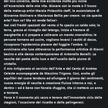
del mio universo, della mia esistenza molto più vicina
all’essenziale della mia vita. Giocare con la moda e il trucco
della make-up artist Marzia Pistacchio staff, le acconciature di
Giovanna Molinaro e Mariarosa Bellia per creare: -se sia questa
arte? Non so? Ma mi rende felice!-
Nei cieli freddi spazzati dal vento si fa spazio un caldo sole; la
terra, grassa al risveglio dal letargo, inizia a fremere di
margherite e si prepara a sollevare un manto smeraldino; le
persone tornano ad uscire, vogliono levarsi i vestiti di dosso,
riscoprono l’epidermico piacere del fuggire l’ombra. Si
avvicinano alla luce attraverso la performance artistica di Gianni
bacino e alla danza contemporanea di Antonella Bonelli. La
nascita del poeta della luce e dell’uccello dalle piume di
cristallo.
Il mio Artigianato al servizio dell’Arte e del Canto di Andrea
Celeste accompagnata da Massimo Trigona. Così, anche gli
equilibri del cuore tendono ad allungare il giorno dei sentimenti,
nuova energia di nascita e creazione fluisce intorno a noi, e
dentro – ed è bene non farsela sfuggire, che ci metterà un anno
a tornare.
Forse è il momento più sacro e tenero dell’immortale ciclo delle
stagioni, l’occasione del riscatto e della palingenesi.